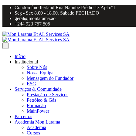
Condomínio Iterland Rua Namibe Prédio 13 Apt nº1
Seg - Sex 8.00 - 18.00. Sabado FECHADO
geral@monlarama.ao
+244 923 757 505
Início
Institucional
Sobre Nós
Nossa Equipa
Mensagem do Fundador
ESG
Serviços & Comunidade
Prestação de Serviços
Petróleo & Gás
Formação
MainPower
Parceiros
Academia Mon Larama
Academia
Cursos